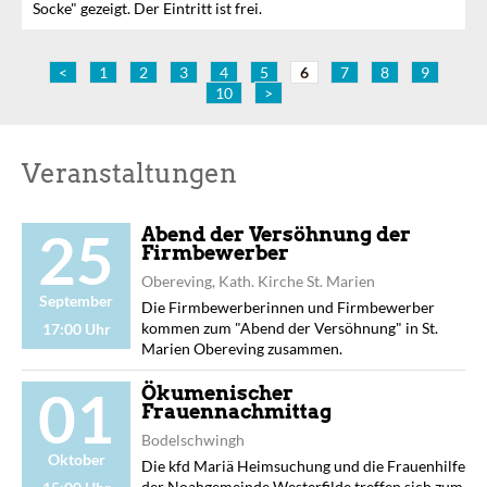
Socke" gezeigt. Der Eintritt ist frei.
<
1
2
3
4
5
6
7
8
9
10
>
Veranstaltungen
25
Abend der Versöhnung der
Firmbewerber
Obereving, Kath. Kirche St. Marien
September
Die Firmbewerberinnen und Firmbewerber
kommen zum "Abend der Versöhnung" in St.
17:00 Uhr
Marien Obereving zusammen.
01
Ökumenischer
Frauennachmittag
Bodelschwingh
Oktober
Die kfd Mariä Heimsuchung und die Frauenhilfe
der Noahgemeinde Westerfilde treffen sich zum