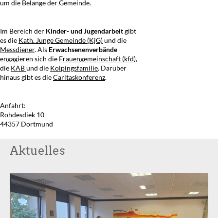
um die Belange der Gemeinde.
Im Bereich der
Kinder- und Jugendarbeit
gibt
es die
Kath. Junge Gemeinde (KjG)
und die
Messdiener
. Als
Erwachsenenverbände
engagieren sich die
Frauengemeinschaft (kfd)
,
die
KAB
und die
Kolpingsfamilie
. Darüber
hinaus gibt es die
Caritaskonferenz
.
Anfahrt:
Rohdesdiek 10
44357 Dortmund
Aktuelles