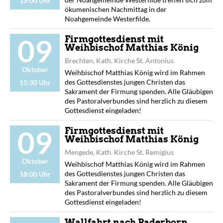
15:00 Uhr
ökumenischen Nachmittag in der
Noahgemeinde Westerfilde.
09
Firmgottesdienst mit
Weihbischof Matthias König
Brechten, Kath. Kirche St. Antonius
Oktober
Weihbischof Matthias König wird im Rahmen
des Gottesdienstes jungen Christen das
15:30 Uhr
Sakrament der Firmung spenden. Alle Gläubigen
des Pastoralverbundes sind herzlich zu diesem
Gottesdienst eingeladen!
09
Firmgottesdienst mit
Weihbischof Matthias König
Mengede, Kath. Kirche St. Remigius
Oktober
Weihbischof Matthias König wird im Rahmen
des Gottesdienstes jungen Christen das
18:00 Uhr
Sakrament der Firmung spenden. Alle Gläubigen
des Pastoralverbundes sind herzlich zu diesem
Gottesdienst eingeladen!
Wallfahrt nach Paderborn