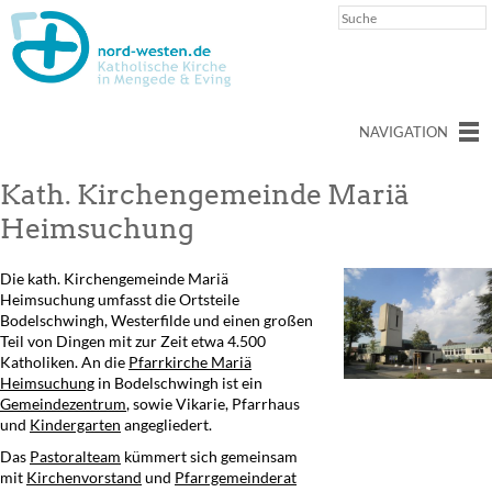
NAVIGATION
Kath. Kirchengemeinde Mariä
Heimsuchung
Die kath. Kirchengemeinde Mariä
Heimsuchung umfasst die Ortsteile
Bodelschwingh, Westerfilde und einen großen
Teil von Dingen mit zur Zeit etwa 4.500
Katholiken. An die
Pfarrkirche Mariä
Heimsuchung
in Bodelschwingh ist ein
Gemeindezentrum
, sowie Vikarie, Pfarrhaus
und
Kindergarten
angegliedert.
Das
Pastoralteam
kümmert sich gemeinsam
mit
Kirchenvorstand
und
Pfarrgemeinderat