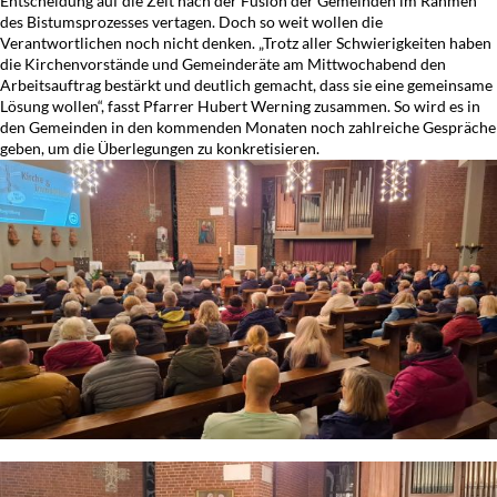
Entscheidung auf die Zeit nach der Fusion der Gemeinden im Rahmen
des Bistumsprozesses vertagen. Doch so weit wollen die
Verantwortlichen noch nicht denken. „Trotz aller Schwierigkeiten haben
die Kirchenvorstände und Gemeinderäte am Mittwochabend den
Arbeitsauftrag bestärkt und deutlich gemacht, dass sie eine gemeinsame
Lösung wollen“, fasst Pfarrer Hubert Werning zusammen. So wird es in
den Gemeinden in den kommenden Monaten noch zahlreiche Gespräche
geben, um die Überlegungen zu konkretisieren.