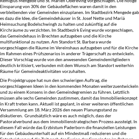
Remigius Mengede und St. Marien Obereving vorgeschlagen. Die nötige
Einsparung von 30% der Gebäudeflächen waren damit in den
verbleibenden vier Gemeinden einzuplanen. Im Stadtbezirk Mengede gab
es dazu die Idee, die Gemeindehäuser in St. Josef Nette und Mariä
Heimsuchung Bodelschwingh zu halten und zukünftig auf die
Kirchräume zu verzichten. Im Stadtbezirk Eving wurde vorgeschlagen,
das Gemeindehaus in Brechten aufzugeben und die Kirche
multifunktional zu nutzen. Am Standort St. Barbara wurde
vorgeschlagen die Räume im Vereinshaus aufzugeben und für die Kirche
im Rahmen eines Prüfszenarios in anderer Trägerschaft zu entwickeln.
Dieser Vorschlag wurde von den anwesenden Gemeindemitgliedern
deutlich kritisiert, verbunden mit dem Wunsch am Standort weiterhin
Räume für Gemeindeaktivitäten vorzuhalten.
Die Projektgruppe hat nun den schwierigen Auftrag, die
vorgeschlagenen Ideen in den kommenden Monaten weiterzuentwickeln
und zu einem Konsens in den Gemeindegremien zu führen. Letztlich
müssen alle sechs Gemeinden zustimmen, damit das Immobilienkonzept
in Kraft treten kann. Aktuell ist geplant, in einer weiteren öffentlichen
Versammlung am 18. März 2026 den neuen Planungsstand zu
diskutieren. Grundsätzlich wäre es auch möglich, dass der
Pastoralverbund aus dem immobilienstrategischen Prozess aussteigt. In
diesem Fall würde das Erzbistum Paderborn die finanziellen Leistungen
für den Gebäudeunterhalt auf ein Mindestmaß reduzieren und die