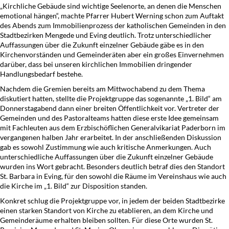
„Kirchliche Gebäude sind wichtige Seelenorte, an denen die Menschen
emotional hängen“, machte Pfarrer Hubert Werning schon zum Auftakt
des Abends zum Immobilienprozess der katholischen Gemeinden in den
Stadtbezirken Mengede und Eving deutlich. Trotz unterschiedlicher
Auffassungen über die Zukunft einzelner Gebäude gäbe es in den
Kirchenvorständen und Gemeinderäten aber ein großes Einvernehmen
darüber, dass bei unseren kirchlichen Immobilien dringender
Handlungsbedarf bestehe.
Nachdem die Gremien bereits am Mittwochabend zu dem Thema
diskutiert hatten, stellte die Projektgruppe das sogenannte „1. Bild“ am
Donnerstagabend dann einer breiten Öffentlichkeit vor. Vertreter der
Gemeinden und des Pastoralteams hatten diese erste Idee gemeinsam
mit Fachleuten aus dem Erzbischöflichen Generalvikariat Paderborn im
vergangenen halben Jahr erarbeitet. In der anschließenden Diskussion
gab es sowohl Zustimmung wie auch kritische Anmerkungen. Auch
unterschiedliche Auffassungen über die Zukunft einzelner Gebäude
wurden ins Wort gebracht. Besonders deutlich betraf dies den Standort
St. Barbara in Eving, für den sowohl die Räume im Vereinshaus wie auch
die Kirche im „1. Bild“ zur Disposition standen.
Konkret schlug die Projektgruppe vor, in jedem der beiden Stadtbezirke
einen starken Standort von Kirche zu etablieren, an dem Kirche und
Gemeinderäume erhalten bleiben sollten. Für diese Orte wurden St.