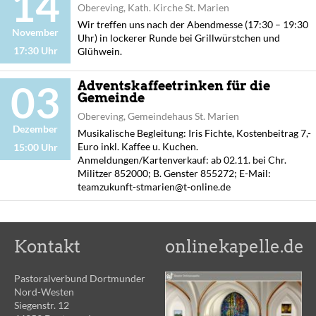
14
Obereving, Kath. Kirche St. Marien
Wir treffen uns nach der Abendmesse (17:30 – 19:30
November
Uhr) in lockerer Runde bei Grillwürstchen und
17:30 Uhr
Glühwein.
03
Adventskaffeetrinken für die
Gemeinde
Obereving, Gemeindehaus St. Marien
Dezember
Musikalische Begleitung: Iris Fichte, Kostenbeitrag 7,-
Euro inkl. Kaffee u. Kuchen.
15:00 Uhr
Anmeldungen/Kartenverkauf: ab 02.11. bei Chr.
Militzer 852000; B. Genster 855272; E-Mail:
teamzukunft-stmarien@t-online.de
Kontakt
onlinekapelle.de
Pastoralverbund Dortmunder
Nord-Westen
Siegenstr. 12