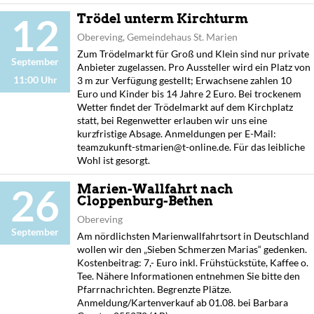
12
Trödel unterm Kirchturm
Obereving, Gemeindehaus St. Marien
Zum Trödelmarkt für Groß und Klein sind nur private
September
Anbieter zugelassen. Pro Aussteller wird ein Platz von
11:00 Uhr
3 m zur Verfügung gestellt; Erwachsene zahlen 10
Euro und Kinder bis 14 Jahre 2 Euro. Bei trockenem
Wetter findet der Trödelmarkt auf dem Kirchplatz
statt, bei Regenwetter erlauben wir uns eine
kurzfristige Absage. Anmeldungen per E-Mail:
teamzukunft-stmarien@t-online.de. Für das leibliche
Wohl ist gesorgt.
26
Marien-Wallfahrt nach
Cloppenburg-Bethen
Obereving
September
Am nördlichsten Marienwallfahrtsort in Deutschland
wollen wir den „Sieben Schmerzen Marias“ gedenken.
Kostenbeitrag: 7,- Euro inkl. Frühstückstüte, Kaffee o.
Tee. Nähere Informationen entnehmen Sie bitte den
Pfarrnachrichten. Begrenzte Plätze.
Anmeldung/Kartenverkauf ab 01.08. bei Barbara