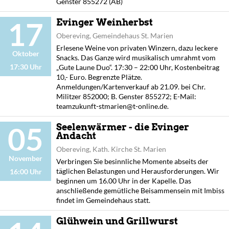
Genster 855272 (AB)
17
Evinger Weinherbst
Obereving, Gemeindehaus St. Marien
Erlesene Weine von privaten Winzern, dazu leckere
Oktober
Snacks. Das Ganze wird musikalisch umrahmt vom
17:30 Uhr
„Gute Laune Duo“. 17:30 – 22:00 Uhr, Kostenbeitrag
10,- Euro. Begrenzte Plätze.
Anmeldungen/Kartenverkauf ab 21.09. bei Chr.
Militzer 852000; B. Genster 855272; E-Mail:
teamzukunft-stmarien@t-online.de.
05
Seelenwärmer - die Evinger
Andacht
Obereving, Kath. Kirche St. Marien
November
Verbringen Sie besinnliche Momente abseits der
täglichen Belastungen und Herausforderungen. Wir
16:00 Uhr
beginnen um 16.00 Uhr in der Kapelle. Das
anschließende gemütliche Beisammensein mit Imbiss
findet im Gemeindehaus statt.
Glühwein und Grillwurst