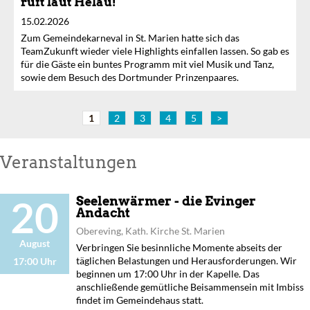
ruft laut Helau!
15.02.2026
Zum Gemeindekarneval in St. Marien hatte sich das
TeamZukunft wieder viele Highlights einfallen lassen. So gab es
für die Gäste ein buntes Programm mit viel Musik und Tanz,
sowie dem Besuch des Dortmunder Prinzenpaares.
1
2
3
4
5
>
Veranstaltungen
20
Seelenwärmer - die Evinger
Andacht
Obereving, Kath. Kirche St. Marien
August
Verbringen Sie besinnliche Momente abseits der
täglichen Belastungen und Herausforderungen. Wir
17:00 Uhr
beginnen um 17:00 Uhr in der Kapelle. Das
anschließende gemütliche Beisammensein mit Imbiss
findet im Gemeindehaus statt.