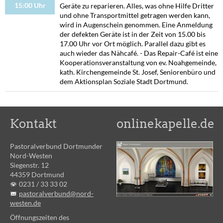
15:00 Uhr
Geräte zu reparieren. Alles, was ohne Hilfe Dritter
und ohne Transportmittel getragen werden kann,
wird in Augenschein genommen. Eine Anmeldung
der defekten Geräte ist in der Zeit von 15.00 bis
17.00 Uhr vor Ort möglich. Parallel dazu gibt es
auch wieder das Nähcafé. - Das Repair-Café ist eine
Kooperationsveranstaltung von ev. Noahgemeinde,
kath. Kirchengemeinde St. Josef, Seniorenbüro und
dem Aktionsplan Soziale Stadt Dortmund.
Kontakt
onlinekapelle.de
Pastoralverbund Dortmunder
Nord-Westen
Siegenstr. 12
44359 Dortmund
0231 /
33 33 02
pastoralverbund@nord-
westen.de
Öffnungszeiten des