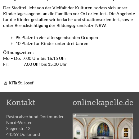
Der Stadtteil lebt von der Vielfalt der Kulturen, sodass sich unser
Kindertagesangebot an die Familien vor Ort orientiert. Die Angebote
für die Kinder gestalten wir bedarfs- und situationsorientiert, sowie
unter Berücksichtigung der Bildungsgrundsätze NRW.
95 Plätze in vier altersgemischten Gruppen
10 Plätze für Kinder unter drei Jahren
Öffnungszeiten:
Mo – Do: 7.00 Uhr bis 16.15 Uhr
Fr: 7.00 Uhr bis 15.00 Uhr
KiTa St. Josef
Kontakt
onlinekapelle.de
Pastoralverbund Dortmunder
Nord-Westen
Siegenstr. 12
44359 Dortmund