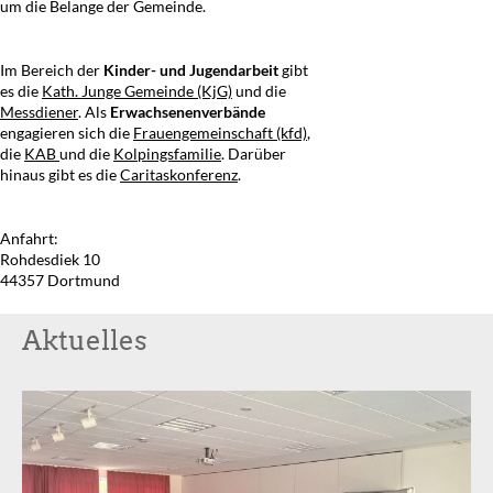
um die Belange der Gemeinde.
Im Bereich der
Kinder- und Jugendarbeit
gibt
es die
Kath. Junge Gemeinde (KjG)
und die
Messdiener
. Als
Erwachsenenverbände
engagieren sich die
Frauengemeinschaft (kfd)
,
die
KAB
und die
Kolpingsfamilie
. Darüber
hinaus gibt es die
Caritaskonferenz
.
Anfahrt:
Rohdesdiek 10
44357 Dortmund
Aktuelles