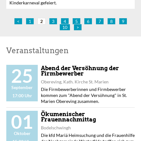
Kinderkarneval gefeiert.
<
1
2
3
4
5
6
7
8
9
10
>
Veranstaltungen
25
Abend der Versöhnung der
Firmbewerber
Obereving, Kath. Kirche St. Marien
September
Die Firmbewerberinnen und Firmbewerber
kommen zum "Abend der Versöhnung" in St.
17:00 Uhr
Marien Obereving zusammen.
01
Ökumenischer
Frauennachmittag
Bodelschwingh
Oktober
Die kfd Mariä Heimsuchung und die Frauenhilfe