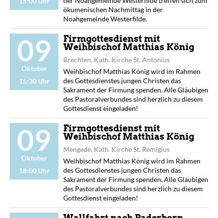
der Noahgemeinde Westerfilde treffen sich zum
15:00 Uhr
ökumenischen Nachmittag in der
Noahgemeinde Westerfilde.
09
Firmgottesdienst mit
Weihbischof Matthias König
Brechten, Kath. Kirche St. Antonius
Oktober
Weihbischof Matthias König wird im Rahmen
des Gottesdienstes jungen Christen das
15:30 Uhr
Sakrament der Firmung spenden. Alle Gläubigen
des Pastoralverbundes sind herzlich zu diesem
Gottesdienst eingeladen!
09
Firmgottesdienst mit
Weihbischof Matthias König
Mengede, Kath. Kirche St. Remigius
Oktober
Weihbischof Matthias König wird im Rahmen
des Gottesdienstes jungen Christen das
18:00 Uhr
Sakrament der Firmung spenden. Alle Gläubigen
des Pastoralverbundes sind herzlich zu diesem
Gottesdienst eingeladen!
Wallfahrt nach Paderborn