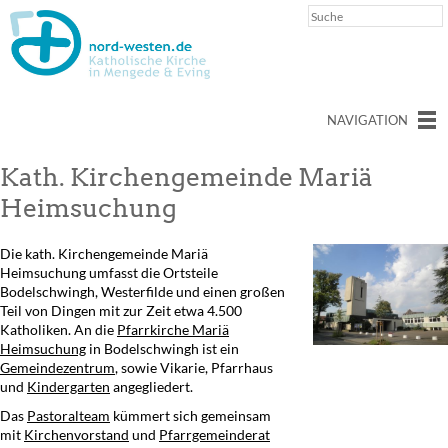
NAVIGATION
Kath. Kirchengemeinde Mariä
Heimsuchung
Die kath. Kirchengemeinde Mariä
Heimsuchung umfasst die Ortsteile
Bodelschwingh, Westerfilde und einen großen
Teil von Dingen mit zur Zeit etwa 4.500
Katholiken. An die
Pfarrkirche Mariä
Heimsuchung
in Bodelschwingh ist ein
Gemeindezentrum
, sowie Vikarie, Pfarrhaus
und
Kindergarten
angegliedert.
Das
Pastoralteam
kümmert sich gemeinsam
mit
Kirchenvorstand
und
Pfarrgemeinderat