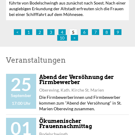
führte von Bodelschwingh aus zunächst nach Soest. Nach einer
ausgiebigen Erkundung der Altstadt erfreuten sich die Frauen
bei einer Schifffahrt auf dem Möhnesee.
<
1
2
3
4
5
6
7
8
9
10
>
Veranstaltungen
25
Abend der Versöhnung der
Firmbewerber
Obereving, Kath. Kirche St. Marien
September
Die Firmbewerberinnen und Firmbewerber
kommen zum "Abend der Versöhnung" in St.
17:00 Uhr
Marien Obereving zusammen.
01
Ökumenischer
Frauennachmittag
Bodelschwingh