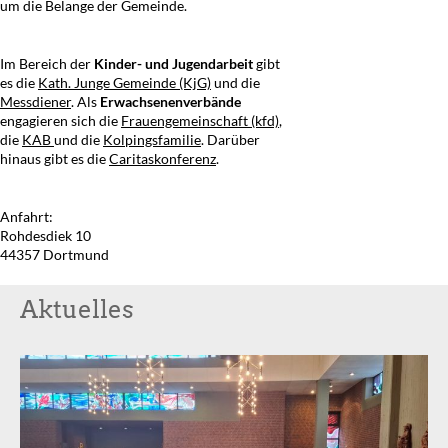
um die Belange der Gemeinde.
Im Bereich der
Kinder- und Jugendarbeit
gibt
es die
Kath. Junge Gemeinde (KjG)
und die
Messdiener
. Als
Erwachsenenverbände
engagieren sich die
Frauengemeinschaft (kfd)
,
die
KAB
und die
Kolpingsfamilie
. Darüber
hinaus gibt es die
Caritaskonferenz
.
Anfahrt:
Rohdesdiek 10
44357 Dortmund
Aktuelles