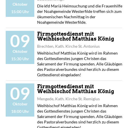
Oktober
Die kfd Mariä Heimsuchung und die Frauenhilfe
der Noahgemeinde Westerfilde treffen sich zum
15:00 Uhr
ökumenischen Nachmittag in der
Noahgemeinde Westerfilde.
09
Firmgottesdienst mit
Weihbischof Matthias König
Brechten, Kath. Kirche St. Antonius
Oktober
Weihbischof Matthias König wird im Rahmen
des Gottesdienstes jungen Christen das
15:30 Uhr
Sakrament der Firmung spenden. Alle Gläubigen
des Pastoralverbundes sind herzlich zu diesem
Gottesdienst eingeladen!
09
Firmgottesdienst mit
Weihbischof Matthias König
Mengede, Kath. Kirche St. Remigius
Oktober
Weihbischof Matthias König wird im Rahmen
des Gottesdienstes jungen Christen das
18:00 Uhr
Sakrament der Firmung spenden. Alle Gläubigen
des Pastoralverbundes sind herzlich zu diesem
Gottesdienst eingeladen!