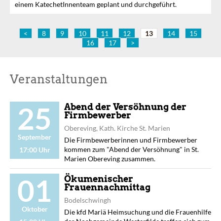
einem KatechetInnenteam geplant und durchgeführt.
<
8
9
10
11
12
13
14
15
16
17
>
Veranstaltungen
25
Abend der Versöhnung der
Firmbewerber
Obereving, Kath. Kirche St. Marien
September
Die Firmbewerberinnen und Firmbewerber
kommen zum "Abend der Versöhnung" in St.
17:00 Uhr
Marien Obereving zusammen.
01
Ökumenischer
Frauennachmittag
Bodelschwingh
Oktober
Die kfd Mariä Heimsuchung und die Frauenhilfe