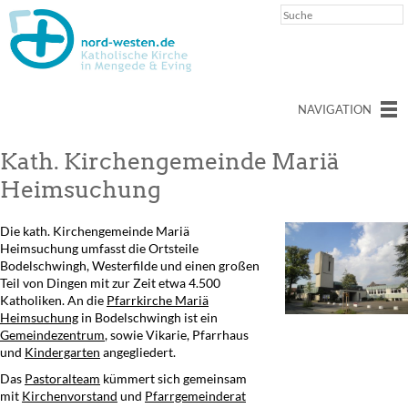
NAVIGATION
Kath. Kirchengemeinde Mariä
Heimsuchung
Die kath. Kirchengemeinde Mariä
Heimsuchung umfasst die Ortsteile
Bodelschwingh, Westerfilde und einen großen
Teil von Dingen mit zur Zeit etwa 4.500
Katholiken. An die
Pfarrkirche Mariä
Heimsuchung
in Bodelschwingh ist ein
Gemeindezentrum
, sowie Vikarie, Pfarrhaus
und
Kindergarten
angegliedert.
Das
Pastoralteam
kümmert sich gemeinsam
mit
Kirchenvorstand
und
Pfarrgemeinderat