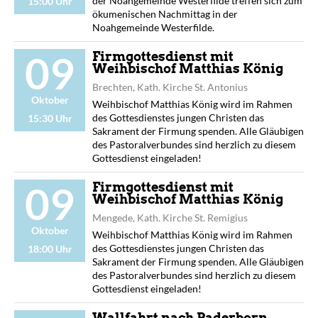
der Noahgemeinde Westerfilde treffen sich zum
15:00 Uhr
ökumenischen Nachmittag in der
Noahgemeinde Westerfilde.
09
Firmgottesdienst mit
Weihbischof Matthias König
Brechten, Kath. Kirche St. Antonius
Oktober
Weihbischof Matthias König wird im Rahmen
des Gottesdienstes jungen Christen das
15:30 Uhr
Sakrament der Firmung spenden. Alle Gläubigen
des Pastoralverbundes sind herzlich zu diesem
Gottesdienst eingeladen!
09
Firmgottesdienst mit
Weihbischof Matthias König
Mengede, Kath. Kirche St. Remigius
Oktober
Weihbischof Matthias König wird im Rahmen
des Gottesdienstes jungen Christen das
18:00 Uhr
Sakrament der Firmung spenden. Alle Gläubigen
des Pastoralverbundes sind herzlich zu diesem
Gottesdienst eingeladen!
Wallfahrt nach Paderborn