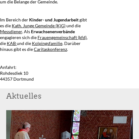
um die Belange der Gemeinde.
Im Bereich der
Kinder- und Jugendarbeit
gibt
es die
Kath. Junge Gemeinde (KjG)
und die
Messdiener
. Als
Erwachsenenverbände
engagieren sich die
Frauengemeinschaft (kfd)
,
die
KAB
und die
Kolpingsfamilie
. Darüber
hinaus gibt es die
Caritaskonferenz
.
Anfahrt:
Rohdesdiek 10
44357 Dortmund
Aktuelles