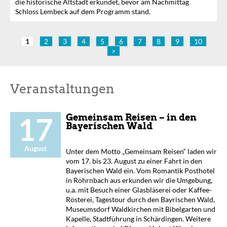
die historische Altstadt erkundet, bevor am Nachmittag
Schloss Lembeck auf dem Programm stand.
1
2
3
4
5
6
7
8
9
10
>
Veranstaltungen
17
Gemeinsam Reisen – in den
Bayerischen Wald
August
Unter dem Motto „Gemeinsam Reisen“ laden wir
vom 17. bis 23. August zu einer Fahrt in den
Bayerischen Wald ein. Vom Romantik Posthotel
in Röhrnbach aus erkunden wir die Umgebung,
u.a. mit Besuch einer Glasbläserei oder Kaffee-
Rösterei, Tagestour durch den Bayrischen Wald,
Museumsdorf Waldkirchen mit Bibelgarten und
Kapelle, Stadtführung in Schärdingen. Weitere