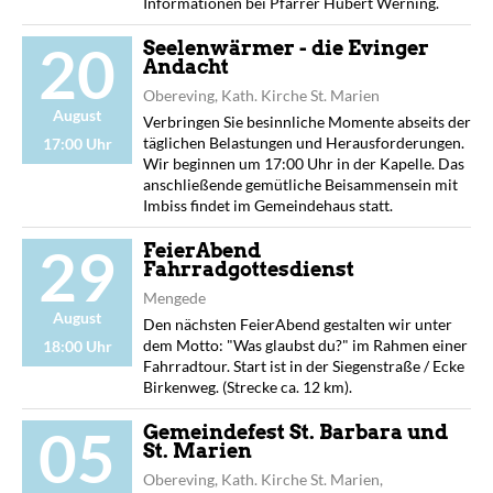
Informationen bei Pfarrer Hubert Werning.
20
Seelenwärmer - die Evinger
Andacht
Obereving, Kath. Kirche St. Marien
August
Verbringen Sie besinnliche Momente abseits der
täglichen Belastungen und Herausforderungen.
17:00 Uhr
Wir beginnen um 17:00 Uhr in der Kapelle. Das
anschließende gemütliche Beisammensein mit
Imbiss findet im Gemeindehaus statt.
29
FeierAbend
Fahrradgottesdienst
Mengede
August
Den nächsten FeierAbend gestalten wir unter
dem Motto: "Was glaubst du?" im Rahmen einer
18:00 Uhr
Fahrradtour. Start ist in der Siegenstraße / Ecke
Birkenweg. (Strecke ca. 12 km).
05
Gemeindefest St. Barbara und
St. Marien
Obereving, Kath. Kirche St. Marien,