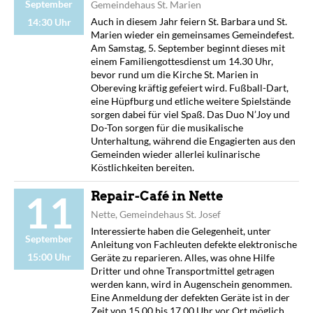
September
Gemeindehaus St. Marien
Auch in diesem Jahr feiern St. Barbara und St.
14:30 Uhr
Marien wieder ein gemeinsames Gemeindefest.
Am Samstag, 5. September beginnt dieses mit
einem Familiengottesdienst um 14.30 Uhr,
bevor rund um die Kirche St. Marien in
Obereving kräftig gefeiert wird. Fußball-Dart,
eine Hüpfburg und etliche weitere Spielstände
sorgen dabei für viel Spaß. Das Duo N’Joy und
Do-Ton sorgen für die musikalische
Unterhaltung, während die Engagierten aus den
Gemeinden wieder allerlei kulinarische
Köstlichkeiten bereiten.
11
Repair-Café in Nette
Nette, Gemeindehaus St. Josef
Interessierte haben die Gelegenheit, unter
September
Anleitung von Fachleuten defekte elektronische
15:00 Uhr
Geräte zu reparieren. Alles, was ohne Hilfe
Dritter und ohne Transportmittel getragen
werden kann, wird in Augenschein genommen.
Eine Anmeldung der defekten Geräte ist in der
Zeit von 15.00 bis 17.00 Uhr vor Ort möglich.