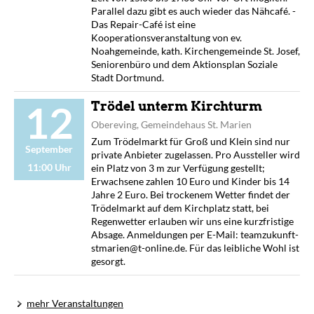
Parallel dazu gibt es auch wieder das Nähcafé. -
Das Repair-Café ist eine
Kooperationsveranstaltung von ev.
Noahgemeinde, kath. Kirchengemeinde St. Josef,
Seniorenbüro und dem Aktionsplan Soziale
Stadt Dortmund.
12
Trödel unterm Kirchturm
Obereving, Gemeindehaus St. Marien
Zum Trödelmarkt für Groß und Klein sind nur
September
private Anbieter zugelassen. Pro Aussteller wird
11:00 Uhr
ein Platz von 3 m zur Verfügung gestellt;
Erwachsene zahlen 10 Euro und Kinder bis 14
Jahre 2 Euro. Bei trockenem Wetter findet der
Trödelmarkt auf dem Kirchplatz statt, bei
Regenwetter erlauben wir uns eine kurzfristige
Absage. Anmeldungen per E-Mail: teamzukunft-
stmarien@t-online.de. Für das leibliche Wohl ist
gesorgt.
mehr Veranstaltungen