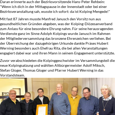
Daran erinnerte auch der Bezirksvorsitzende Hans-Peter Rehbein:
"Wenn ich dich in der Mittagspause in der Innenstadt oder bei einer
Bezirksveranstaltung sah, wusste ich sofort: da ist Kolping Mengede!"
Mit fast 87 Jahren musste Manfred Janusch den Vorsitz nun aus
gesundheitlichen Gründen abgeben, was der Kolping-Diözesanverband
zum Anlass für eine besondere Ehrung nahm. Für seine herausragenden
Verdienste ganz im Sinne Adolph Kolpings wurde Janusch im Rahmen
der Mitgliederversammlung das bronzene Ehrenzeichen verliehen. Bei
der Überreichung der dazugehörigen Urkunde dankte Präses Hubert
Werning besonders auch Ehefrau Rita, die bei allen Veranstaltungen
engagiert dabei war und ihren Mann in seinem Engagement unterstützte.
Zuvor verabschiedeten die Kolpinggeschwister im Versammlungsteil die
neue Kolpingsatzung und wählten Altbürgermeister Adolf Miksch,
Stefan Gloger, Thomas Gloger und Pfarrer Hubert Werning in das
Vorstandsteam.