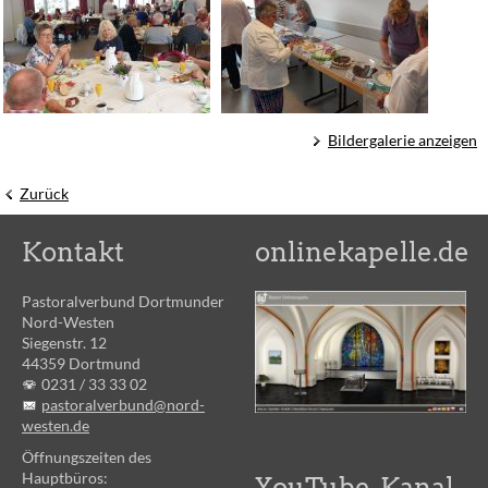
Bildergalerie anzeigen
Zurück
Kontakt
onlinekapelle.de
Pastoralverbund Dortmunder
Nord-Westen
Siegenstr. 12
44359 Dortmund
0231 /
33 33 02
pastoralverbund@nord-
westen.de
Öffnungszeiten des
Hauptbüros:
YouTube-Kanal