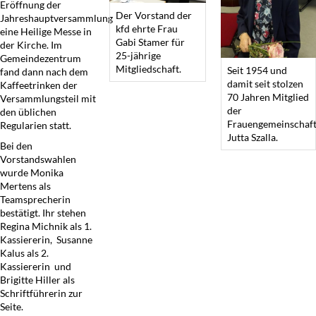
Eröffnung der
Der Vorstand der
Jahreshauptversammlung
kfd ehrte Frau
eine Heilige Messe in
Gabi Stamer für
der Kirche. Im
25-jährige
Gemeindezentrum
Mitgliedschaft.
Seit 1954 und
fand dann nach dem
damit seit stolzen
Kaffeetrinken der
70 Jahren Mitglied
Versammlungsteil mit
der
den üblichen
Frauengemeinschaft
Regularien statt.
Jutta Szalla.
Bei den
Vorstandswahlen
wurde Monika
Mertens als
Teamsprecherin
bestätigt. Ihr stehen
Regina Michnik als 1.
Kassiererin, Susanne
Kalus als 2.
Kassiererin und
Brigitte Hiller als
Schriftführerin zur
Seite.