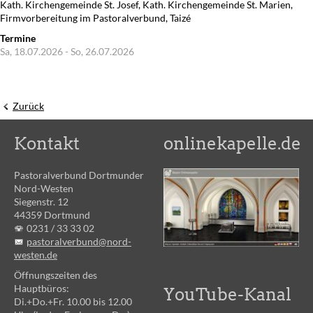
Kath. Kirchengemeinde St. Josef, Kath. Kirchengemeinde St. Marien,
Firmvorbereitung im Pastoralverbund, Taizé
Termine
Sa, 18.07.2026 - So, 26.07.2026
Zurück
Kontakt
onlinekapelle.de
Pastoralverbund Dortmunder
Nord-Westen
Siegenstr. 12
44359 Dortmund
0231 /
33 33 02
pastoralverbund@nord-
westen.de
Öffnungszeiten des
Hauptbüros:
YouTube-Kanal
Di.+Do.+Fr. 10.00 bis 12.00