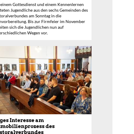
 einem Gottesdienst und einem Kennenlernen
rteten Jugendliche aus den sechs Gemeinden des
toralverbundes am Sonntag in die
mvorbereitung. Bis zur Firmfeier im November
eiten sich die Jugendlichen nun auf
erschiedlichen Wegen vor.
ges Interesse am
mobilienprozess des
storalverbundes