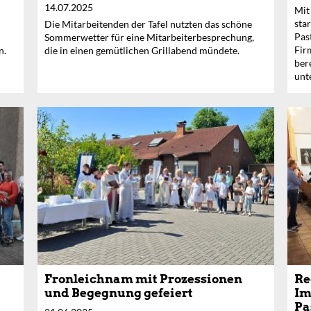
14.07.2025
Mit
sta
d
Die Mitarbeitenden der Tafel nutzten das schöne
Pas
Sommerwetter für eine Mitarbeiterbesprechung,
Fir
n.
die in einen gemütlichen Grillabend mündete.
ber
unt
Fronleichnam mit Prozessionen
Re
und Begegnung gefeiert
Im
Pa