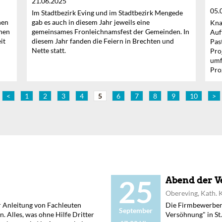
21.06.2025
05.
Im Stadtbezirk Eving und im Stadtbezirk Mengede
hen
gab es auch in diesem Jahr jeweils eine
Kna
inen
gemeinsames Fronleichnamsfest der Gemeinden. In
Auf
it
diesem Jahr fanden die Feiern in Brechten und
Pas
Nette statt.
Pro
umf
Pro
<
1
2
3
4
5
6
7
8
9
10
>
25
Abend der 
Obereving, Kath. K
er Anleitung von Fachleuten
Die Firmbewerbe
September
n. Alles, was ohne Hilfe Dritter
Versöhnung" in S