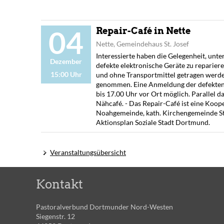
04
Repair-Café in Nette
Nette, Gemeindehaus St. Josef
Interessierte haben die Gelegenheit, unt
Dezember
defekte elektronische Geräte zu repariere
15:00 Uhr
und ohne Transportmittel getragen werde
genommen. Eine Anmeldung der defekten G
bis 17.00 Uhr vor Ort möglich. Parallel d
Nähcafé. - Das Repair-Café ist eine Koop
Noahgemeinde, kath. Kirchengemeinde St
Aktionsplan Soziale Stadt Dortmund.
Veranstaltungsübersicht
Kontakt
Pastoralverbund Dortmunder Nord-Westen
Siegenstr. 12