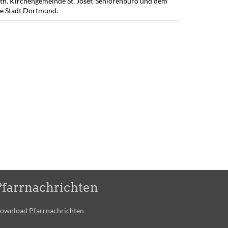
h. Kirchengemeinde St. Josef, Seniorenbüro und dem
le Stadt Dortmund.
Pfarrnachrichten
ownload Pfarrnachrichten