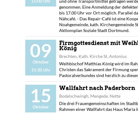
15:00 Uhr
und ohne Transportmittel getragen werde
genommen. Eine Anmeldung der defekten G
bis 17.00 Uhr vor Ort möglich. Parallel d
Nähcafé. - Das Repair-Café ist eine Koop
Noahgemeinde, kath. Kirchengemeinde St
Aktionsplan Soziale Stadt Dortmund.
09
Firmgottesdienst mit Weih
König
Brechten, Kath. Kirche St. Antonius
Oktober
Weihbischof Matthias König wird im Rah
Christen das Sakrament der Firmung spen
15:30 Uhr
Pastoralverbundes sind herzlich zu diese
15
Wallfahrt nach Paderborn
Bodelschwingh, Mengede, Nette
Die drei Frauengemeinschaften im Stadt
Oktober
Rahmen einer Wallfahrt das Haus Maria 