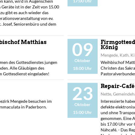
17:00 Uhr
n kann, wird in Augenschein
eräte ist in der Zeit von 15.00
azu gibt es auch wieder das
erationsveranstaltung von ev.
. Josef, Seniorenbüro und dem
09
bischof Matthias
Firmgottesd
König
Mengede, Kath. Ki
Oktober
men des Gottesdienstes jungen
Weihbischof Matth
den. Alle Gläubigen des
Christen das Sakr
18:00 Uhr
m Gottesdienst eingeladen!
Pastoralverbundes
23
Repair-Café 
Nette, Gemeindeha
bezirk Mengede besuchen im
Interessierte habe
Oktober
Immaculata in Paderborn.
defekte elektronis
15:00 Uhr
und ohne Transpor
genommen. Eine An
bis 17.00 Uhr vor 
Nähcafé. - Das Rep