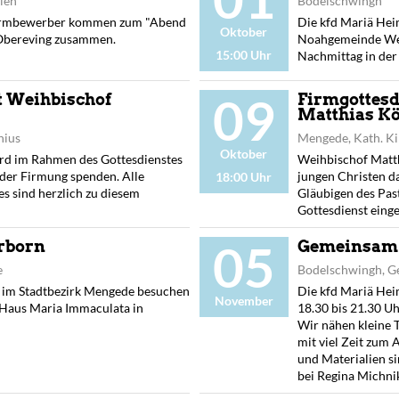
rien
Bodelschwingh
irmbewerber kommen zum "Abend
Die kfd Mariä Hei
Oktober
 Obereving zusammen.
Noahgemeinde Wes
15:00 Uhr
Nachmittag in der
09
t Weihbischof
Firmgottesd
Matthias K
nius
Mengede, Kath. Ki
Oktober
rd im Rahmen des Gottesdienstes
Weihbischof Matth
der Firmung spenden. Alle
jungen Christen d
18:00 Uhr
s sind herzlich zu diesem
Gläubigen des Pas
Gottesdienst eing
05
rborn
Gemeinsam
e
Bodelschwingh, 
 im Stadtbezirk Mengede besuchen
Die kfd Mariä Hei
November
 Haus Maria Immaculata in
18.30 bis 21.30 
Wir nähen kleine 
mit viel Zeit zum
und Materialien s
bei Regina Michnik