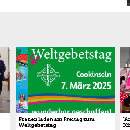
Frauen laden am Freitag zum
"A
Weltgebetstag
Ki