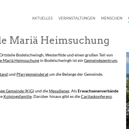
AKTUELLES
VERANSTALTUNGEN
MENSCHEN
de Mariä Heimsuchung
rtsteile Bodelschwingh, Westerfilde und einen großen Teil von
he Mariä Heimsuchung
in Bodelschwingh ist ein
Gemeindezentrum
,
tand
und
Pfarrgemeinderat
um die Belange der Gemeinde.
nge Gemeinde (KjG)
und die
Messdiener
. Als
Erwachsenenverbände
ie
Kolpingsfamilie
. Darüber hinaus gibt es die
Caritaskonferenz
.