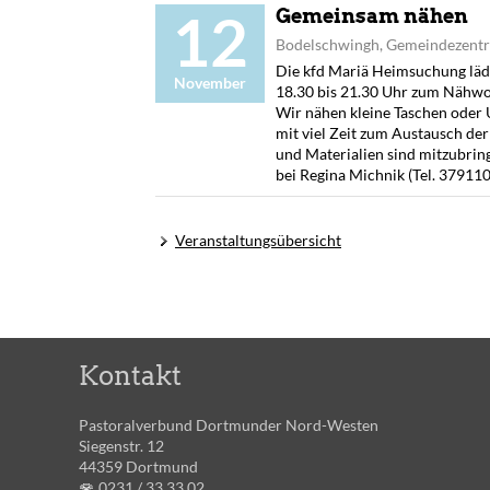
12
Gemeinsam nähen
Bodelschwingh, Gemeindezent
Die kfd Mariä Heimsuchung läd
November
18.30 bis 21.30 Uhr zum Nähw
Wir nähen kleine Taschen oder 
mit viel Zeit zum Austausch d
und Materialien sind mitzubrin
bei Regina Michnik (Tel. 379110
Veranstaltungsübersicht
Kontakt
Pastoralverbund Dortmunder Nord-Westen
Siegenstr. 12
44359 Dortmund
0231 /
33 33 02