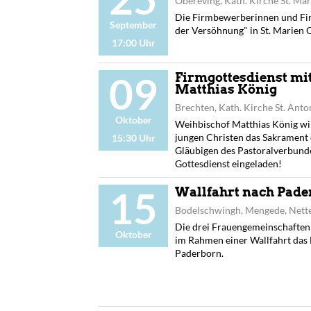
Obereving, Kath. Kirche St. Ma
Die Firmbewerberinnen und F
September
der Versöhnung" in St. Marien
17:00 Uhr
09
Firmgottesdienst mi
Matthias König
Brechten, Kath. Kirche St. Anto
Oktober
Weihbischof Matthias König wi
jungen Christen das Sakrament 
15:30 Uhr
Gläubigen des Pastoralverbunde
Gottesdienst eingeladen!
15
Wallfahrt nach Pade
Bodelschwingh, Mengede, Nett
Die drei Frauengemeinschaften
Oktober
im Rahmen einer Wallfahrt das
Paderborn.