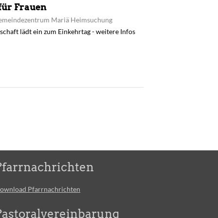
für Frauen
Gemeindezentrum Mariä Heimsuchung
haft lädt ein zum Einkehrtag - weitere Infos
Pfarrnachrichten
ownload Pfarrnachrichten
Pastoralvereinbarung