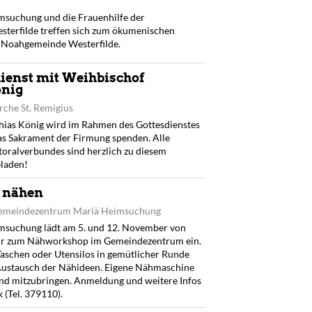
msuchung und die Frauenhilfe der
terfilde treffen sich zum ökumenischen
 Noahgemeinde Westerfilde.
ienst mit Weihbischof
önig
rche St. Remigius
ias König wird im Rahmen des Gottesdienstes
as Sakrament der Firmung spenden. Alle
toralverbundes sind herzlich zu diesem
eladen!
 nähen
Gemeindezentrum Mariä Heimsuchung
msuchung lädt am 5. und 12. November von
Uhr zum Nähworkshop im Gemeindezentrum ein.
Taschen oder Utensilos in gemütlicher Runde
 Austausch der Nähideen. Eigene Nähmaschine
ind mitzubringen. Anmeldung und weitere Infos
 (Tel. 379110).