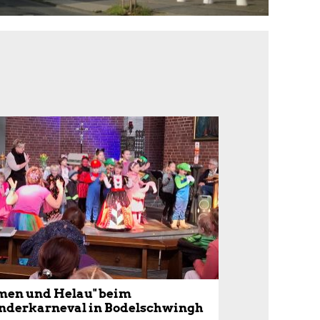
men und Helau" beim
nderkarneval in Bodelschwingh