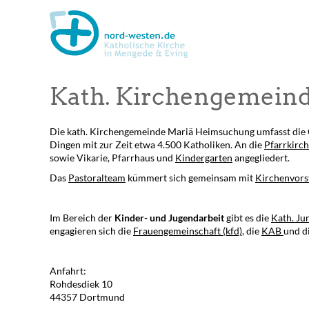
Kath. Kirchengemein
Die kath. Kirchengemeinde Mariä Heimsuchung umfasst die O
Dingen mit zur Zeit etwa 4.500 Katholiken. An die
Pfarrkirc
sowie Vikarie, Pfarrhaus und
Kindergarten
angegliedert.
Das
Pastoralteam
kümmert sich gemeinsam mit
Kirchenvors
Im Bereich der
Kinder- und Jugendarbeit
gibt es die
Kath. Ju
engagieren sich die
Frauengemeinschaft (kfd)
, die
KAB
und d
Anfahrt:
Rohdesdiek 10
44357 Dortmund