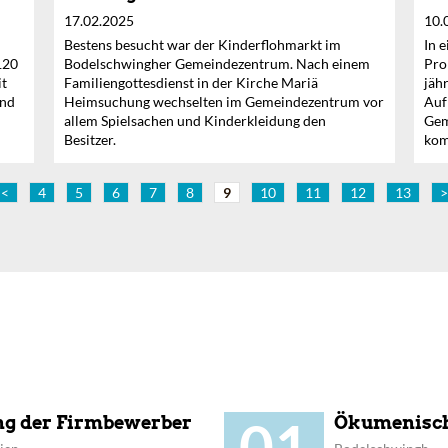
17.02.2025
10.
Bestens besucht war der Kinderflohmarkt im
In 
120
Bodelschwingher Gemeindezentrum. Nach einem
Pro
it
Familiengottesdienst in der Kirche Mariä
jäh
end
Heimsuchung wechselten im Gemeindezentrum vor
Auf
allem Spielsachen und Kinderkleidung den
Gem
Besitzer.
kom
<
4
5
6
7
8
9
10
11
12
13
>
01
ng der Firmbewerber
Ökumenisch