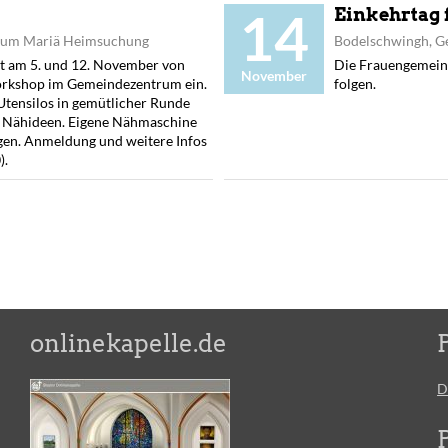
14
Einkehrtag 
rum Mariä Heimsuchung
Bodelschwingh, 
t am 5. und 12. November von
Die Frauengemeinsc
November
orkshop im Gemeindezentrum ein.
folgen.
Utensilos in gemütlicher Runde
er Nähideen. Eigene Nähmaschine
gen. Anmeldung und weitere Infos
).
onlinekapelle.de
D