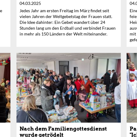
04.03.2025
04.
he
Jedes Jahr am ersten Freitag im März findet seit
Ein
vielen Jahren der Weltgebetstag der Frauen statt.
fei
Die Idee dahinter: Ein Gebet wandert über 24
Hei
Stunden lang um den Erdball und verbindet Frauen
aus
in mehr als 150 Ländern der Welt miteinander.
mit
gefe
Nach dem Familiengottesdienst
Pa
wurde getrödelt
"I